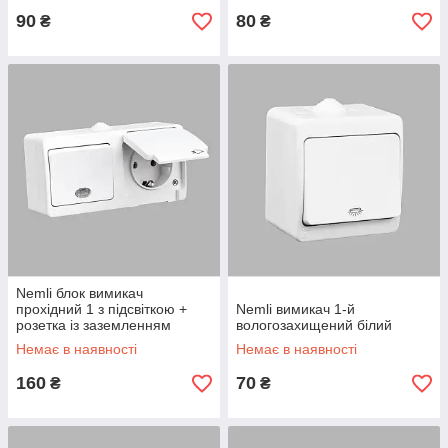
90
80
₴
₴
Nemli блок вимикач
прохідний 1 з підсвіткою +
Nemli вимикач 1-й
розетка із заземленням
вологозахищений білий
вологозахищений білий
Немає в наявності
Немає в наявності
160
70
₴
₴