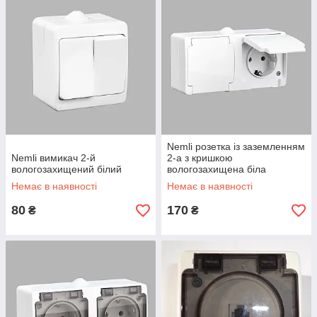
Nemli розетка із заземленням
Nemli вимикач 2-й
2-а з кришкою
вологозахищений білий
вологозахищена біла
Немає в наявності
Немає в наявності
80
170
₴
₴