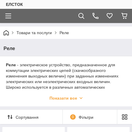
ЕЛСТОК
Товари та послуги
Реле
Реле
Реле
- электрическое устройство, предназначенное для
коммутации электрических цепей (скачкообразного
изменения выходных величин) при заданных изменениях
электрических или неэлектрических входных величин.
Широко используется в различных автоматических
устройствах.
Показати все
По типу исполнения реле делятся на:
Электромеханические реле
Сортування
0
Фільтри
Электромагнитные реле
Магнитоэлектрические реле