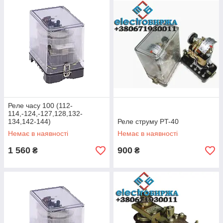
Индукционные реле
Полупроводниковые реле
Термореле (биметаллическое)
По контролируемой величине реле делятся на:
Реле напряжения
Реле тока
Реле мощности
Реле направления мощности
Реле часу 100 (112-
Реле сопротивления
114,-124,-127,128,132-
134,142-144)
Реле струму PT-40
Фотореле
Немає в наявності
Немає в наявності
Дифференциальные реле
1 560
900
₴
₴