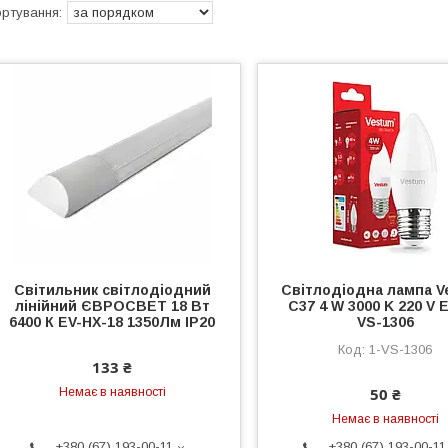
Світильник світлодіодний
Світлодіодна лампа V
лінійний ЄВРОСВЕТ 18 Вт
C37 4 W 3000 K 220 V E
6400 К EV-HX-18 1350Лм IP20
VS-1306
1-VS-1306
133 ₴
50 ₴
Немає в наявності
Немає в наявності
+380 (67) 193-00-11
+380 (67) 193-00-11