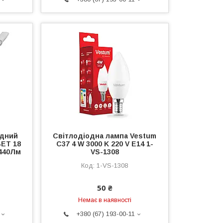
одний
Світлодіодна лампа Vestum
ЕТ 18
C37 4 W 3000 K 220 V E14 1-
1440Лм
VS-1308
1-VS-1308
50 ₴
Немає в наявності
+380 (67) 193-00-11