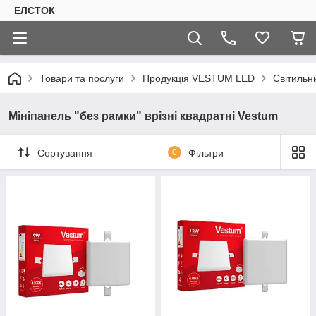
ЕЛСТОК
Товари та послуги
Продукція VESTUM LED
Світильн
Мініпанель "без рамки" врізні квадратні Vestum
Сортування
0
Фільтри