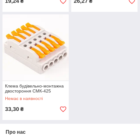
19,24
26,27
₴
₴
Клема будiвельно-монтажна
двостороння СМК-425
Немає в наявності
33,30
₴
Про нас