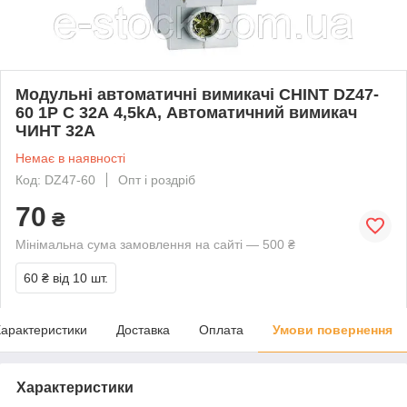
Модульні автоматичні вимикачі CHINT DZ47-
60 1P C 32А 4,5kA, Автоматичний вимикач
ЧИНТ 32А
Немає в наявності
Код: DZ47-60
Опт і роздріб
70
₴
Мінімальна сума замовлення на сайті — 500 ₴
60 ₴
від 10 шт.
арактеристики
Доставка
Оплата
Умови повернення
Характеристики