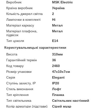
Виробник
MSK Electric
Країна виробник
Україна
Кількість джерел світла
2
Лампочки в комплекті
Ні
Матеріал каркасу
Метал
Матеріал плафона,
Метал
підвісок
Тип цоколя
E14
Користувальницькі характеристики
Висота
310мм
Гарантійний термін
36
Код товару
2460
Розмір упаковки
47х10х7см
Серія
Elegant
Ступінь захисту, IP
IP20
Стиль виконання
Лофт
Тип кріплення
Планка
Тип світильника
Світильник настінний
Колір арматури (підстави)
Сірий муар