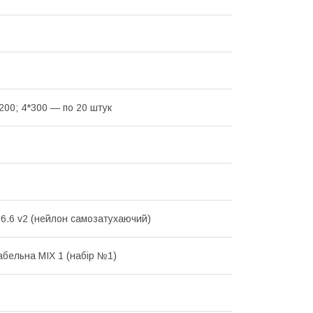
*200; 4*300 — по 20 штук
 6.6 v2 (нейлон самозатухаючий)
абельна MIX 1 (набір №1)