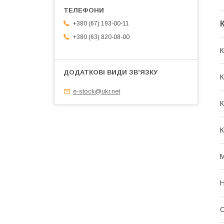
+380 (67) 193-00-11
+380 (63) 820-08-00
К
К
e-stock@ukr.net
К
К
М
Н
О