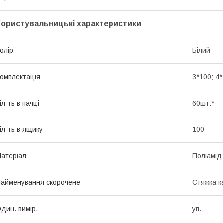
Користувальницькі характеристики
олір
Білий
омплектація
3*100; 4
іл-ть в пачці
60шт.*
іл-ть в ящику
100
атеріал
Поліамід
айменування скорочене
Cтяжка к
дин. вимір.
уп.