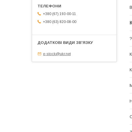
В
+380 (67) 193-00-11
+380 (63) 820-08-00
?
e-stock@ukr.net
К
К
М
Н
О