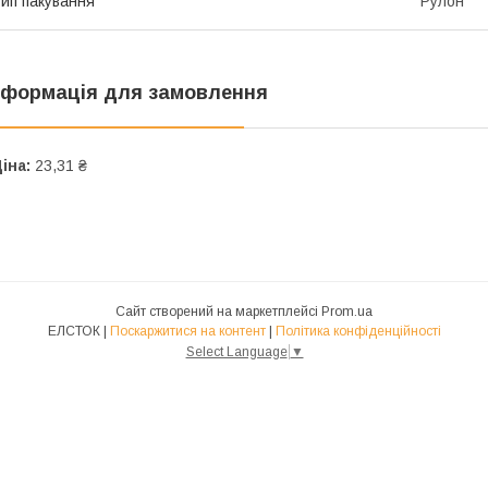
ип пакування
Рулон
нформація для замовлення
іна:
23,31 ₴
Сайт створений на маркетплейсі
Prom.ua
ЕЛСТОК |
Поскаржитися на контент
|
Політика конфіденційності
Select Language
▼