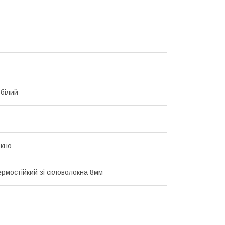
білий
кно
ермостійкий зі скловолокна 8мм